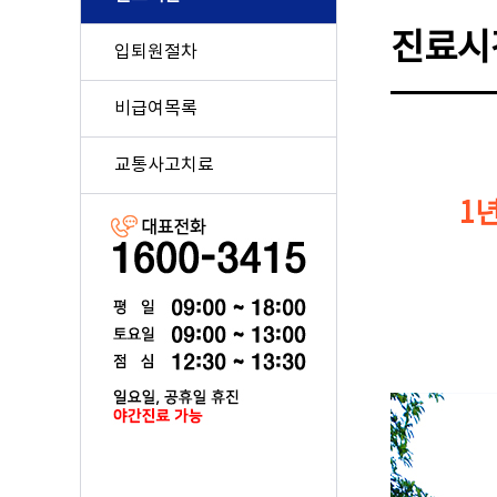
진료시
입퇴원절차
비급여목록
교통사고치료
1